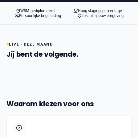
WRM-gediplomeerd
Hoog slagingspercentage
Persoonlijke begeleiding
Lokaal in jouw omgeving
LIVE · DEZE MAAND
Jij bent de volgende.
NAAM
NAAM
CATEGORIE · DETAIL
CATEGORIE · DETAIL
✓ GESLAAGD
✓ GESLAAGD
Waarom kiezen voor ons