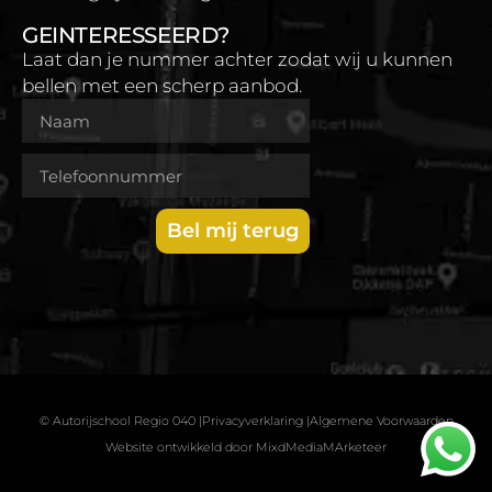
GEINTERESSEERD?
Laat dan je nummer achter zodat wij u kunnen
bellen met een scherp aanbod.
Bel mij terug
© Autorijschool Regio 040 |
Privacyverklaring |
Algemene Voorwaarden
Website ontwikkeld door MixdMediaMArketeer