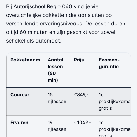
Bij Autorijschool Regio 040 vind je vier
overzichtelijke pakketten die aansluiten op
verschillende ervaringsniveaus. De lessen duren
altijd 60 minuten en zijn geschikt voor zowel
schakel als automaat.
Pakketnaam
Aantal
Prijs
Examen-
lessen
garantie
(60
min)
Coureur
15
€849,-
1e
rijlessen
praktijkexamen
gratis
Ervaren
19
€1049,-
1e
rijlessen
praktijkexamen
gratis