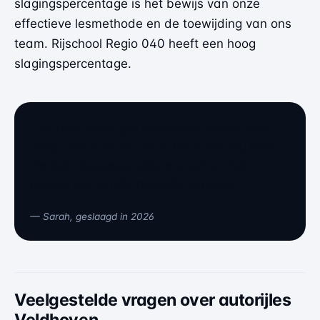
slagingspercentage is het bewijs van onze
effectieve lesmethode en de toewijding van ons
team. Rijschool Regio 040 heeft een hoog
slagingspercentage.
“De instructeur gaf me zoveel vertrouwen,
zelfs toen ik dacht dat ik het nooit zou leren.
Dankzij de persoonlijke aanpak en het
geduld heb ik mijn rijbewijs gehaald!”
— Sarah, geslaagd in 2026
Veelgestelde vragen over autorijles
Veldhoven